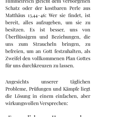
Himmelreich gleicht dem verborgenen 
Schatz oder der kostbaren Perle aus 
Matthäus 13,44–46: Wer sie findet, ist 
bereit, alles aufzugeben, um sie zu 
besitzen. Es ist besser, uns von 
Überflüssigem und Beziehungen, die 
uns zum Straucheln bringen, zu 
befreien, um an Gott festzuhalten, als 
Zweifel den vollkommenen Plan Gottes 
für uns durchkreuzen zu lassen.
Angesichts unserer täglichen 
Probleme, Prüfungen und Kämpfe liegt 
die Lösung in einem einfachen, aber 
wirkungsvollen Versprechen:
„Freue dich am Herrn, und er 
wird dir geben, was dein Herz 
begehrt.“ (Psalm 37,4)