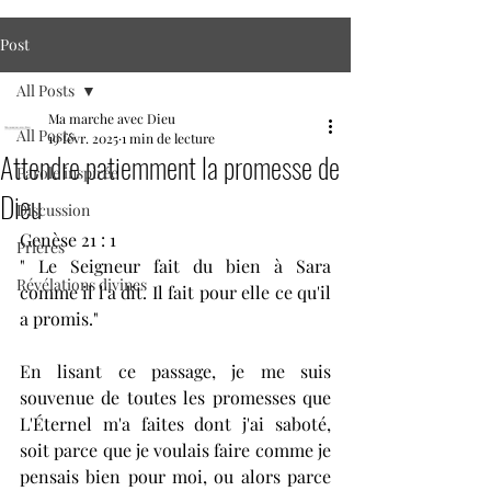
Post
All Posts
Ma marche avec Dieu
All Posts
19 févr. 2025
1 min de lecture
Attendre patiemment la promesse de
Parole inspirée
Dieu
Discussion
Genèse 21 : 1
Prières
" Le Seigneur fait du bien à Sara 
Révélations divines
comme il l'a dit. Il fait pour elle ce qu'il 
a promis."
En lisant ce passage, je me suis 
souvenue de toutes les promesses que 
L'Éternel m'a faites dont j'ai saboté, 
soit parce que je voulais faire comme je 
pensais bien pour moi, ou alors parce 