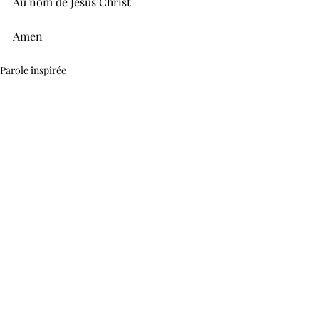
Au nom de Jésus Christ
Amen
Parole inspirée
Posts récents
Voir tout