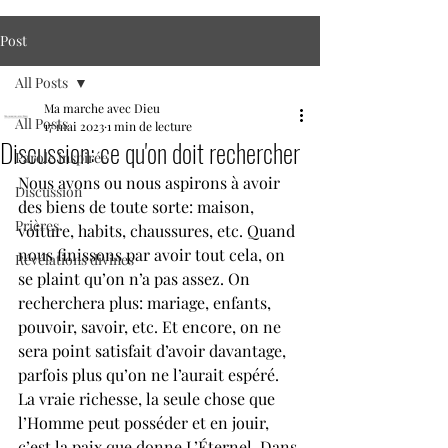
Post
All Posts
Ma marche avec Dieu
All Posts
17 mai 2023
1 min de lecture
Discussion: ce qu'on doit rechercher
Parole inspirée
Nous avons ou nous aspirons à avoir 
Discussion
des biens de toute sorte: maison, 
Prières
voiture, habits, chaussures, etc. Quand 
nous finissons par avoir tout cela, on 
Révélations divines
se plaint qu’on n’a pas assez. On 
recherchera plus: mariage, enfants, 
pouvoir, savoir, etc. Et encore, on ne 
sera point satisfait d’avoir davantage, 
parfois plus qu’on ne l’aurait espéré. 
La vraie richesse, la seule chose que 
l’Homme peut posséder et en jouir, 
c’est la paix que donne L’Éternel. Dans 