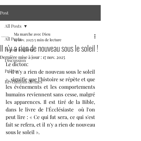
Post
All Posts
Ma marche avec Dieu
All Posts
14 nov. 2025
5 min de lecture
Il n’y a rien de nouveau sous le soleil !
Parole inspirée
Dernière mise à jour :
17 nov. 2025
Discussion
Le dicton:
Prières
 « il n'y a rien de nouveau sous le soleil 
», signifie que l'histoire se répète et que 
Révélations divines
les événements et les comportements 
humains reviennent sans cesse, malgré 
les apparences. Il est tiré de la Bible, 
dans le livre de l'Écclésiaste  où l'on 
peut lire : « Ce qui fut sera, ce qui s'est 
fait se refera, et il n'y a rien de nouveau 
sous le soleil ».  