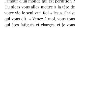
l’amour d’un monde qui est perdition ?  
Ou alors vous allez mettre à la tête de 
votre vie le seul vrai Roi « Jésus Christ 
qui vous dit  « Venez à moi, vous tous 
qui êtes fatigués et chargés, et je vous 
donnerai du repos. Prenez mon joug 
sur vous et recevez mes instructions, 
car je suis doux et humble de cœur ; et 
vous trouverez du repos vos âmes. Car 
mon joug est doux et mon fardeau 
léger. ».
Pour ceux et celles qui comme moi 
remettent en question leurs vies et le 
monde dans lequel nous vivons, je 
nous exhorte à corriger l’erreur 
commise par le peuple d’Israël 
lorsqu’ils demandèrent au prophète 
Samuel de mettre à leur tête un roi, un 