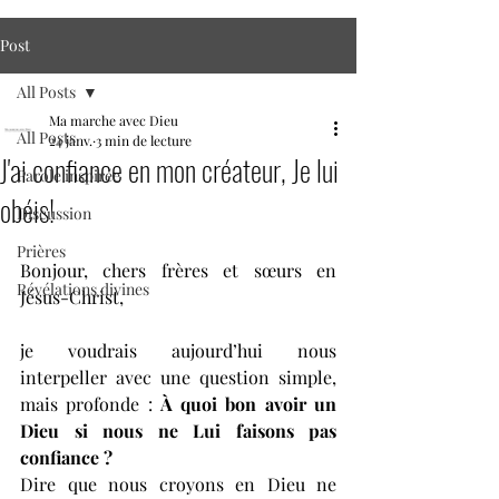
Post
All Posts
Ma marche avec Dieu
All Posts
24 janv.
3 min de lecture
J'ai confiance en mon créateur, Je lui
Parole inspirée
obéis!
Discussion
Prières
Bonjour, chers frères et sœurs en 
Révélations divines
Jésus-Christ,
je voudrais aujourd’hui nous 
interpeller avec une question simple, 
mais profonde : 
À quoi bon avoir un 
Dieu si nous ne Lui faisons pas 
confiance ?
Dire que nous croyons en Dieu ne 