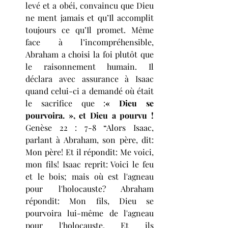
levé et a obéi, convaincu que Dieu 
ne ment jamais et qu’Il accomplit 
toujours ce qu’Il promet. Même 
face à l’incompréhensible, 
Abraham a choisi la foi plutôt que 
le raisonnement humain. Il 
déclara avec assurance à Isaac 
quand celui-ci a demandé où était 
le sacrifice que :
« Dieu se 
pourvoira. », et Dieu a pourvu ! 
Genèse 22 : 7-8 “Alors Isaac, 
parlant à Abraham, son père, dit: 
Mon père! Et il répondit: Me voici, 
mon fils! Isaac reprit: Voici le feu 
et le bois; mais où est l'agneau 
pour l'holocauste? Abraham 
répondit: Mon fils, Dieu se 
pourvoira lui-même de l'agneau 
pour l'holocauste. Et ils 