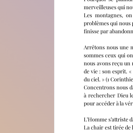
merveilleuses qui nou
Les montagnes, on 
problèmes qui nous p
finisse par abandonner
Arrêtons nous une 
sommes ceux qui ont 
nous avons reçu un me
de vie : son esprit. 
du ciel. » (1 Corinthie
Concentrons nous dav
à rechercher Dieu l
pour accéder à la véri
L’Homme s’attriste da
La chair est tirée de 