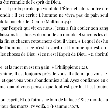
 a été remplie de l’esprit de Dieu.
urrit par la parole qui vient de L’Éternel, alors notre être
épondit : Il est écrit : L'homme ne vivra pas de pain seu
 de la bouche de Dieu. » (Matthieu 4:4).
ar l’esprit qui vit en nous. Jésus a fait couler son sang
 laissons les choses du monde au monde et suivons les cho
la fin et chacun retournera d’où il vient. « Lequel des h
de l'homme, si ce n'est l'esprit de l'homme qui est en
s choses de Dieu, si ce n'est l'Esprit de Dieu. » (1 Corint
e, et la mort m'est un gain. » (Philippiens 1:21).
aime, Il est toujours près de vous, Il attend que vous le 
e et que vous vous abandonniez à lui. Ayez confiance en c
me quand vous pensez que tout est perdu, Il est toujou
ton esprit, Et où fuirais-je loin de ta face ? Si je monte aux
jour des morts, t'y voilà. » (Psaume 139:7).