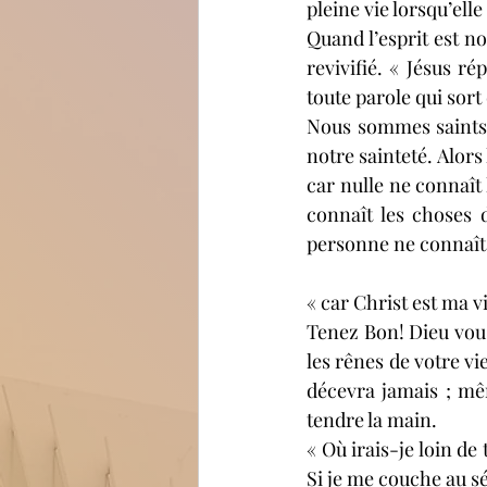
pleine vie lorsqu’elle
Quand l’esprit est no
revivifié. « Jésus r
toute parole qui sort
Nous sommes saints p
notre sainteté. Alors
car nulle ne connaît 
connaît les choses 
personne ne connaît le
« car Christ est ma vi
Tenez Bon! Dieu vous 
les rênes de votre vi
décevra jamais ; mê
tendre la main.
« Où irais-je loin de 
Si je me couche au sé