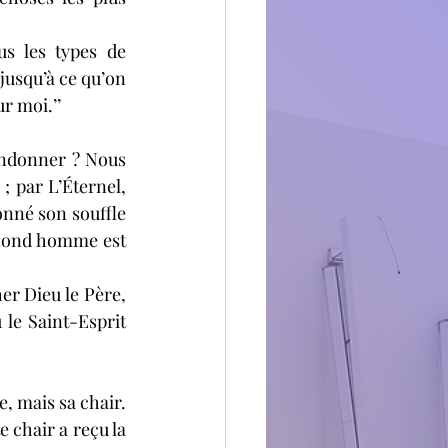
s les types de 
usqu’à ce qu’on 
ur moi.’’
ndonner ? Nous 
 par L’Éternel, 
onné son souffle 
second homme est 
r Dieu le Père, 
le Saint-Esprit 
, mais sa chair. 
e chair a reçu la 