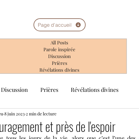
Page d'accueil
All Posts
Parole inspirée
Discussion
Prières
Révélations divines
Discussion
Prières
Révélations divines
eu
8 juin 2023
2 min de lecture
uragement et près de l'espoir
e tous les jours de la vie, alors que c’est l’une des 