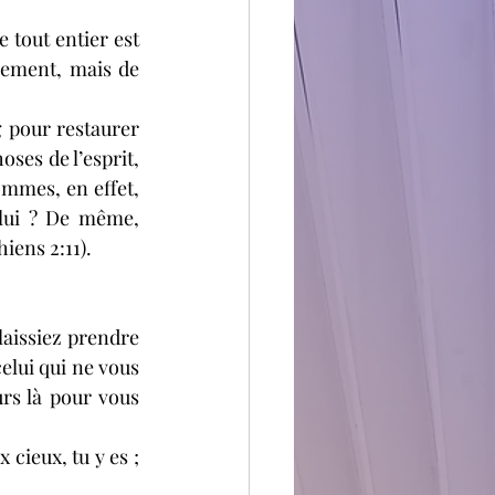
 tout entier est 
lement, mais de 
 pour restaurer 
ses de l’esprit, 
ommes, en effet, 
 lui ? De même, 
hiens 2:11).
laissiez prendre 
elui qui ne vous 
rs là pour vous 
 cieux, tu y es ; 