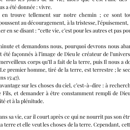
s a été donnée : vivre.
en trouve tellement sur notre chemin ; ce sont tou
oussent au découragement, à la tristesse, l’épuisement, j
 en se disant : ‘‘cette vie, c’est pour les autres et pas po
minute et demandons nous, pourquoi devrons nous aba
été façonnés à l’image de Dieu le créateur de l’univers ;
rveilleux corps qu’Il a fait de la terre, puis Il nous a d
« Le premier homme, tiré de la terre, est terrestre ; le 
ns 15:47).
antage sur les choses du ciel, c’est-à-dire : à recherche
e Fils, et demander à être constamment rempli de Dieu 
té et à la plénitude.
ns sa vie, car il court après ce qui ne nourrit pas son être
la terre et elle veut les choses de la terre. Cependant, cett