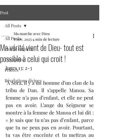
Post
All Posts
Ma marche avec Dieu
All Posts
8 nov. 2025
4 min de lecture
Ma vérité vient de Dieu- tout est
Parole inspirée
possible à celui qui croit !
Discussion
Juges 13: 2-3
Prières
Révélations divines
"
À Sora, il y a un homme d’un clan de la 
tribu de Dan. Il s’appelle Manoa. Sa 
femme n’a pas d’enfant, et elle ne peut 
pas en avoir. L’ange du Seigneur se 
montre à la femme de Manoa et lui dit : 
« Je sais que tu n’as pas d’enfant, parce 
que tu ne peux pas en avoir. Pourtant, 
tu vas être enceinte et tu mettras au 