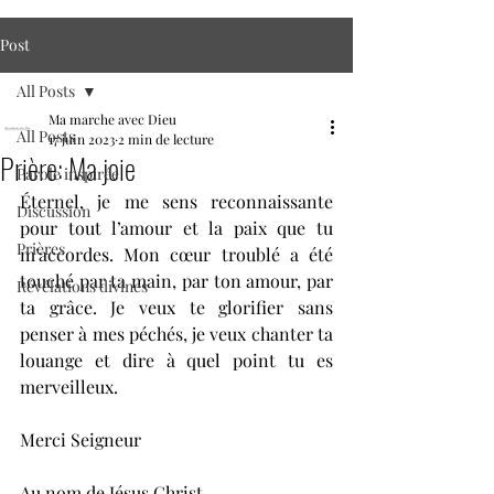
Post
All Posts
Ma marche avec Dieu
All Posts
17 juin 2023
2 min de lecture
Prière: Ma joie
Parole inspirée
Éternel, je me sens reconnaissante 
Discussion
pour tout l’amour et la paix que tu 
Prières
m’accordes. Mon cœur troublé a été 
touché par ta main, par ton amour, par 
Révélations divines
ta grâce. Je veux te glorifier sans 
penser à mes péchés, je veux chanter ta 
louange et dire à quel point tu es 
merveilleux. 
Merci Seigneur
Au nom de Jésus Christ