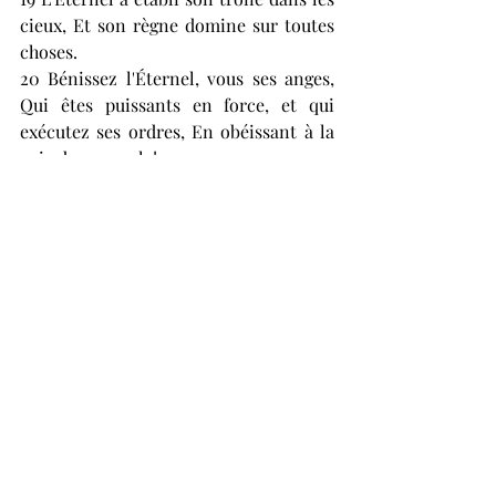
cieux, Et son règne domine sur toutes 
choses.
20 Bénissez l'Éternel, vous ses anges, 
Qui êtes puissants en force, et qui 
exécutez ses ordres, En obéissant à la 
voix de sa parole!
21 Bénissez l'Éternel, vous toutes ses 
armées, Qui êtes ses serviteurs, et qui 
faites sa volonté!
22 Bénissez l'Éternel, vous toutes ses 
œuvres, Dans tous les lieux de sa 
domination! Mon âme, bénis l'Éternel!
Prières