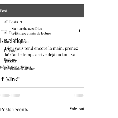
Post
All Posts
Ma marche avec Dieu
All Posts
12 juin 2023
1 min de lecture
Révélations
Parole inspirée
Dieu vous tend encore la main, prenez 
Discussion
là! Car le temps arrive déjà où tout va 
Prières
passer. 
Révélations divines
Révélations divines
Posts récents
Voir tout